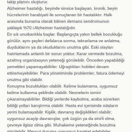
takip planını oluşturur.
Alzheimer hastalığı, beyinde sinsice başlayan, kronik, beyin
hücrelerinin harabiyeti ile sonuçlanan bir hastalıktır. Halk
arasında bunama olarak bilinen demans sendromunun
yaklaşık %70 i Alzheimer hastalığıdır.
En sık unutkanlıkla başlar. Başlangıçta yakın bellek bozukluğu
görülür, aynı şeyleri defalarca sorma, tekrarlama ve anlatma,
duyduklarını ya da okuduklarını unutma gibi. Eski olayları
hatırlamada anlamlı bir sorun yoktur. Karar vermede bozulma,
azalmış organizasyon yeteneği görülebilir. Önceden yapabildiği
yemekleri yapamayabilirler. Uğraştıkları hobileri devam
ettiremeyebilirler. Para yönetiminde problemler; fatura ödemeyi
unutma gibi olabilir.
Konuşma bozuklukları olabilir. Kelime bulamama, uygunsuz
kelime kullanma şeklinde olabilir. Nesnelerin ismini
çıkaramayabilirler. Bildiği yerlerde kaybolma, araba sürerken
bildiği yolları karıştırma olabilir. Hasta evi içerisinde odaların
yerini bulamayabilir. Kişilik, davranış değişiklikleri olabilir;
uygunsuz acayip davranışlar, çok üzgün ya da sinirli olma,
çevreye ilgisiz olma gibi. Muhakeme yeteneğinde bozulma
görülebilir. Mevcut duruma uygunsuz hareket edebilirler.