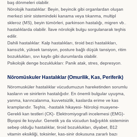
baş dönmeleri olabilir.
Nörolojik hastalıklar: Beyin, beyincik gibi organlardan oluşan
merkezi sinir sistemindeki kanama veya tıkanma, multipl
skleroz (MS), beyin tümörleri, parkinson hastalığı, migren vb..
hastalıklarda olabilir. İlave nörolojik bulgu sorgulanarak teşhis
edilir.
Dahili hastalıklar: Kalp hastalıkları, tiroid bezi hastalıkları,
kansızlık, yüksek tansiyon, posture bağlı düşük tansiyon, ritim
bozuklukları, sıvı kaybı gibi durumlarda olabilir.
Psikolojik denge bozuklukları: Panik atak, stres, depresyon.
Nöromüskuler Hastalıklar (Omurilik, Kas, Periferik)
Nöromusküler hastalıklar vücudumuzun hareketinden sorumlu
kasların ve sinirlerin hastalığıdır. En önemli bulgular uyuşma,
yanma, karıncalanma, kuvvetsizlik, kaslarda erime ve kas
kramplarıdır. Teşhis, -hastalık hikayesi- Nöroloji muayene-
Gerekli kan testleri (CK)- Elektromiyografi incelemesi (EMG)-
Biyopsi ile koyulur. Genetik ya da vücudun bağışıklık sisteminin
sebep olduğu hastalıklar, tiroid bozuklukları, diyabet, B12
vitamin eksikliği, toksinler, kas-sinir dokusuna zararlı bazı