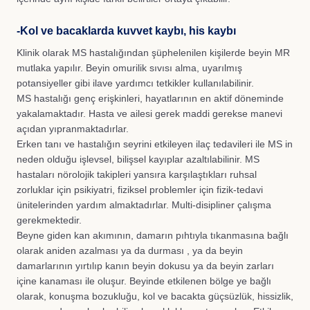
-Kol ve bacaklarda kuvvet kaybı, his kaybı
Klinik olarak MS hastalığından şüphelenilen kişilerde beyin MR
mutlaka yapılır. Beyin omurilik sıvısı alma, uyarılmış
potansiyeller gibi ilave yardımcı tetkikler kullanılabilinir.
MS hastalığı genç erişkinleri, hayatlarının en aktif döneminde
yakalamaktadır. Hasta ve ailesi gerek maddi gerekse manevi
açıdan yıpranmaktadırlar.
Erken tanı ve hastalığın seyrini etkileyen ilaç tedavileri ile MS in
neden olduğu işlevsel, bilişsel kayıplar azaltılabilinir. MS
hastaları nörolojik takipleri yansıra karşılaştıkları ruhsal
zorluklar için psikiyatri, fiziksel problemler için fizik-tedavi
ünitelerinden yardım almaktadırlar. Multi-disipliner çalışma
gerekmektedir.
Beyne giden kan akımının, damarın pıhtıyla tıkanmasına bağlı
olarak aniden azalması ya da durması , ya da beyin
damarlarının yırtılıp kanın beyin dokusu ya da beyin zarları
içine kanaması ile oluşur. Beyinde etkilenen bölge ye bağlı
olarak, konuşma bozukluğu, kol ve bacakta güçsüzlük, hissizlik,