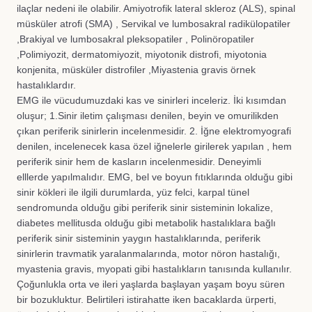
ilaçlar nedeni ile olabilir. Amiyotrofik lateral skleroz (ALS), spinal
müsküler atrofi (SMA) , Servikal ve lumbosakral radikülopatiler
,Brakiyal ve lumbosakral pleksopatiler , Polinöropatiler
,Polimiyozit, dermatomiyozit, miyotonik distrofi, miyotonia
konjenita, müsküler distrofiler ,Miyastenia gravis örnek
hastalıklardır.
EMG ile vücudumuzdaki kas ve sinirleri inceleriz. İki kısımdan
oluşur; 1.Sinir iletim çalışması denilen, beyin ve omurilikden
çıkan periferik sinirlerin incelenmesidir. 2. İğne elektromyografi
denilen, incelenecek kasa özel iğnelerle girilerek yapılan , hem
periferik sinir hem de kasların incelenmesidir. Deneyimli
elllerde yapılmalıdır. EMG, bel ve boyun fıtıklarında olduğu gibi
sinir kökleri ile ilgili durumlarda, yüz felci, karpal tünel
sendromunda olduğu gibi periferik sinir sisteminin lokalize,
diabetes mellitusda olduğu gibi metabolik hastalıklara bağlı
periferik sinir sisteminin yaygın hastalıklarında, periferik
sinirlerin travmatik yaralanmalarında, motor nöron hastalığı,
myastenia gravis, myopati gibi hastalıkların tanısında kullanılır.
Çoğunlukla orta ve ileri yaşlarda başlayan yaşam boyu süren
bir bozukluktur. Belirtileri istirahatte iken bacaklarda ürperti,