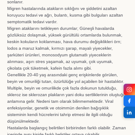
sonlanır.
Migren hastalarında atakların sıklığını ve şiddetini azaltan
koruyucu tedavi ve ağrı, bulantı, kusma gibi bulguları azaltan
semptomatik tedavi vardır.
Migren ataklarını tetikleyen durumlar; Güneşli havalarda
gözlüksüz dolaşmak, yüksek gürültülü ortamlarda bulunmak,
keskin kokuların koklanması, hava durumu değişiklikleri örn;
lodos a maruz kalmak, kırmızı şarap, mayalı yiyecekler,
şarküteri ürünleri, monosodyum glutamatlı yiyeceklerin
alınması, aşırı stres yaşamak, az uyumak, çok uyumak,
çikolata çok tüketmek, kafein fazla alımı gibi.
Genellikle 20-40 yaş arasındaki genç erişkinlerde görülen,
beyin ve omuriliği tutan, özürlülüğe yol açabilen bir hastalıktır.
Multiple, beyin ve omurilikde çok fazla dokunun tutulduğu,
skleroz ise sklerozan plakların yani doku sertliklerinin oluştuğu
anlamına gelir. Nedeni tam olarak bilinmemektedir. Viral
enfeksiyonlar, genetik ve otoimmün denilen bağışıklık
sisteminin kendi hücrelerini tahrip etmesi ile ilgili olduğu
düşünülmektedir.
Hastalarda başlangıç belirtileri birbirinden farklı olabilir. Zaman
içerinde aynı kişide farklı belirtiler ortaya çıkabilir.