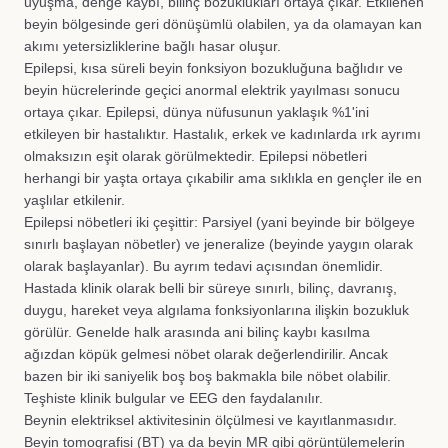
uyuşma, denge kaybı, bilinç bozuklukları ortaya çıkar. Etkilenen
beyin bölgesinde geri dönüşümlü olabilen, ya da olamayan kan
akımı yetersizliklerine bağlı hasar oluşur.
Epilepsi, kısa süreli beyin fonksiyon bozukluğuna bağlıdır ve
beyin hücrelerinde geçici anormal elektrik yayılması sonucu
ortaya çıkar. Epilepsi, dünya nüfusunun yaklaşık %1'ini
etkileyen bir hastalıktır. Hastalık, erkek ve kadınlarda ırk ayrımı
olmaksızın eşit olarak görülmektedir. Epilepsi nöbetleri
herhangi bir yaşta ortaya çıkabilir ama sıklıkla en gençler ile en
yaşlılar etkilenir.
Epilepsi nöbetleri iki çeşittir: Parsiyel (yani beyinde bir bölgeye
sınırlı başlayan nöbetler) ve jeneralize (beyinde yaygın olarak
olarak başlayanlar). Bu ayrım tedavi açısından önemlidir.
Hastada klinik olarak belli bir süreye sınırlı, bilinç, davranış,
duygu, hareket veya algılama fonksiyonlarına ilişkin bozukluk
görülür. Genelde halk arasında ani bilinç kaybı kasılma
ağızdan köpük gelmesi nöbet olarak değerlendirilir. Ancak
bazen bir iki saniyelik boş boş bakmakla bile nöbet olabilir.
Teşhiste klinik bulgular ve EEG den faydalanılır.
Beynin elektriksel aktivitesinin ölçülmesi ve kayıtlanmasıdır.
Beyin tomografisi (BT) ya da beyin MR gibi görüntülemelerin