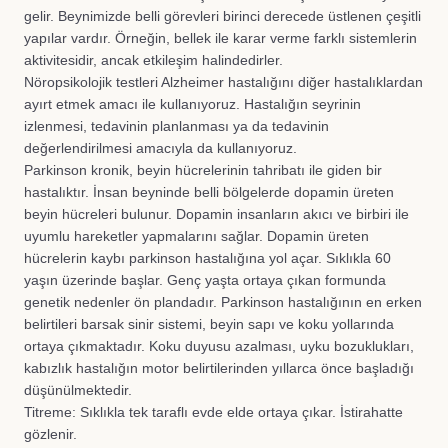
gelir. Beynimizde belli görevleri birinci derecede üstlenen çeşitli
yapılar vardır. Örneğin, bellek ile karar verme farklı sistemlerin
aktivitesidir, ancak etkileşim halindedirler.
Nöropsikolojik testleri Alzheimer hastalığını diğer hastalıklardan
ayırt etmek amacı ile kullanıyoruz. Hastalığın seyrinin
izlenmesi, tedavinin planlanması ya da tedavinin
değerlendirilmesi amacıyla da kullanıyoruz.
Parkinson kronik, beyin hücrelerinin tahribatı ile giden bir
hastalıktır. İnsan beyninde belli bölgelerde dopamin üreten
beyin hücreleri bulunur. Dopamin insanların akıcı ve birbiri ile
uyumlu hareketler yapmalarını sağlar. Dopamin üreten
hücrelerin kaybı parkinson hastalığına yol açar. Sıklıkla 60
yaşın üzerinde başlar. Genç yaşta ortaya çıkan formunda
genetik nedenler ön plandadır. Parkinson hastalığının en erken
belirtileri barsak sinir sistemi, beyin sapı ve koku yollarında
ortaya çıkmaktadır. Koku duyusu azalması, uyku bozuklukları,
kabızlık hastalığın motor belirtilerinden yıllarca önce başladığı
düşünülmektedir.
Titreme: Sıklıkla tek taraflı evde elde ortaya çıkar. İstirahatte
gözlenir.