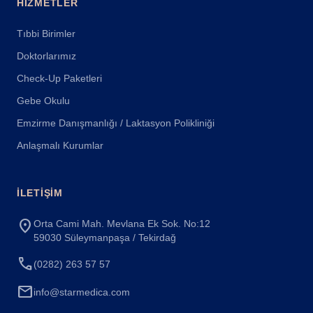
HIZMETLER
Tıbbi Birimler
Doktorlarımız
Check-Up Paketleri
Gebe Okulu
Emzirme Danışmanlığı / Laktasyon Polikliniği
Anlaşmalı Kurumlar
İLETIŞIM
location_on
Orta Cami Mah. Mevlana Ek Sok. No:12
59030 Süleymanpaşa / Tekirdağ
call
(0282) 263 57 57
mail
info@starmedica.com