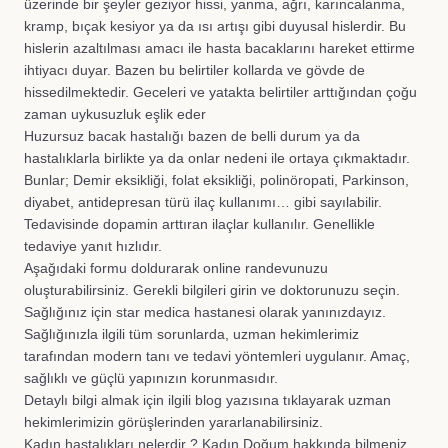
üzerinde bir şeyler geziyor hissi, yanma, ağrı, karıncalanma,
kramp, bıçak kesiyor ya da ısı artışı gibi duyusal hislerdir. Bu
hislerin azaltılması amacı ile hasta bacaklarını hareket ettirme
ihtiyacı duyar. Bazen bu belirtiler kollarda ve gövde de
hissedilmektedir. Geceleri ve yatakta belirtiler arttığından çoğu
zaman uykusuzluk eşlik eder
Huzursuz bacak hastalığı bazen de belli durum ya da
hastalıklarla birlikte ya da onlar nedeni ile ortaya çıkmaktadır.
Bunlar; Demir eksikliği, folat eksikliği, polinöropati, Parkinson,
diyabet, antidepresan türü ilaç kullanımı… gibi sayılabilir.
Tedavisinde dopamin arttıran ilaçlar kullanılır. Genellikle
tedaviye yanıt hızlıdır.
Aşağıdaki formu doldurarak online randevunuzu
oluşturabilirsiniz. Gerekli bilgileri girin ve doktorunuzu seçin.
Sağlığınız için star medica hastanesi olarak yanınızdayız.
Sağlığınızla ilgili tüm sorunlarda, uzman hekimlerimiz
tarafından modern tanı ve tedavi yöntemleri uygulanır. Amaç,
sağlıklı ve güçlü yapınızın korunmasıdır.
Detaylı bilgi almak için ilgili blog yazısına tıklayarak uzman
hekimlerimizin görüşlerinden yararlanabilirsiniz.
Kadın hastalıkları nelerdir ? Kadın Doğum hakkında bilmeniz