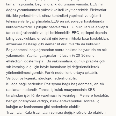
tamamlayıcısıdır. Beynin o anki durumunu yansıtır. EEG’nin
doğru yorumlanması yüksek kaliteli kayıt gerektirir. Elektrotlar
titizlikle yerleştirilmeli, cihaz kontrolleri yapılmalı ve eğitimli
teknisyenlerle çalışılmalıdır.EEG en sık epilepsi hastalığında
kullanılmaktadır. Epileptik hastalarda EEG bulguları ile epilepsi
tanısı doğrulanabilir ve tipi belirlenebilir. EEG, epilepsi dışında
bilinç bozuklukları, ensefalit gibi beynin iltihabi bazı hastalıkları,
alzheimer hastalığı gibi demansif durumlarda da kullanılır.
Baş dönmesi, baş ağrısından sonra hekime başvuruda en sık
yakınmadır. Yapılan çalışmalar nüfusun % 20-30’nunu
etkilediğini göstermiştir . Bu yakınmalara, günlük pratikte çok
sık karşılaşıldığı için böyle hastaların iyi değerlendirilerek
yönlendirilmesi gerekir. Farklı nedenlerle ortaya çıkabilir.
Vertigo, psikojenik, nörolojik nedenli olabilir.
Kulağa bağlı nedenler: Pozisyona bağlı baş dönmesi, en sık
rastlanan nedendir. Tanısı, iç kulak muayenesinin KBB
tarafından işbirliği ile yapılması ile kesinleşir. Meniere hastalığı,
benign pozisyonel vertigo, kulak enfeksiyonları sonrası iç
kulağın az kanlanması gibi nedenlerle olabilir.
Travmalar, Kafa travmaları sonrası değişik sürelerde olabilen