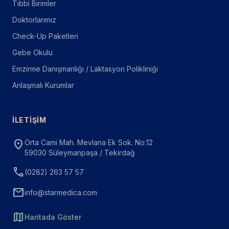
Tıbbi Birimler
Doktorlarımız
Check-Up Paketleri
Gebe Okulu
Emzirme Danışmanlığı / Laktasyon Polikliniği
Anlaşmalı Kurumlar
İLETIŞIM
location_on
Orta Cami Mah. Mevlana Ek Sok. No:12
59030 Süleymanpaşa / Tekirdağ
call
(0282) 263 57 57
mail
info@starmedica.com
map
Haritada Göster