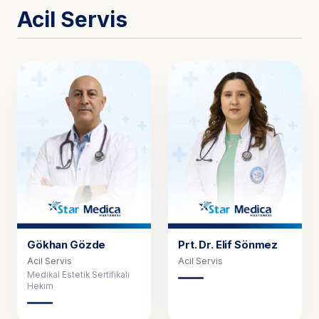
Kariyer
Acil Servis
İletişim
Online Randevu
Lab Sonuçları
TR
EN
BG
Gökhan Gözde
Prt. Dr.
Elif Sönmez
Acil Servis
Acil Servis
Medikal Estetik Sertifikalı
Hekim