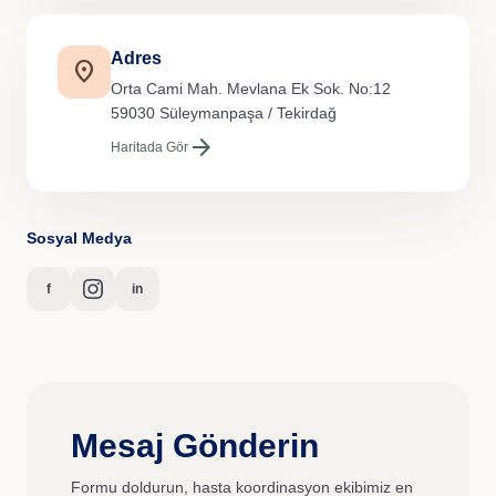
Adres
location_on
Orta Cami Mah. Mevlana Ek Sok. No:12
59030 Süleymanpaşa / Tekirdağ
arrow_forward
Haritada Gör
Sosyal Medya
f
in
Mesaj Gönderin
Formu doldurun, hasta koordinasyon ekibimiz en