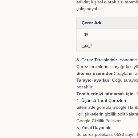
adlıdır; kişisel olarak sizi tanı
çalışmayabilir.
Çerez Adı
_ga
_ga_*
3. Çerez Tercihlerinizi Yönetme
Çerez tercihlerinizi aşağıdaki yö
Sitemiz üzerinden:
Sayfanın alt
Tarayıcı ayarları:
Çoğu tarayıcı
bozabilir.
Tercihlerinizi sıfırlamak için:
T
4. Üçüncü Taraf Çerezleri
Sitemizde gömülü Google Harital
ilgili şirketlerin gizlilik politikal
Google Gizlilik Politikası
5. Yasal Dayanak
Bu çerez politikası; 6698 sayıl