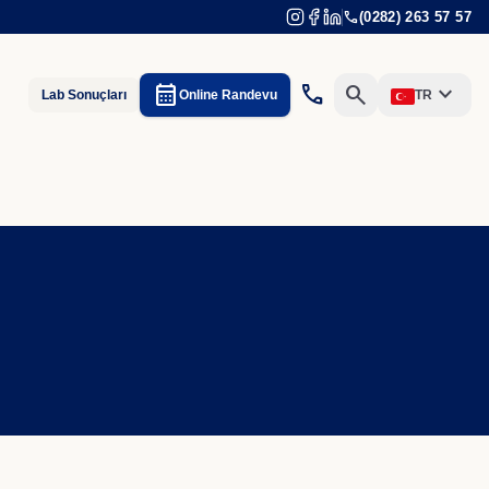
call
(0282) 263 57 57
calendar_month
expand_more
call
search
Lab Sonuçları
Online Randevu
TR