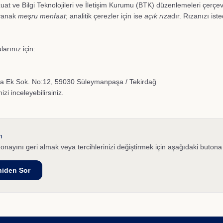
uat ve Bilgi Teknolojileri ve İletişim Kurumu (BTK) düzenlemeleri çerçev
ayanak
meşru menfaat
; analitik çerezler için ise
açık rıza
dır. Rızanızı ist
arınız için:
 Ek Sok. No:12, 59030 Süleymanpaşa / Tekirdağ
izi
inceleyebilirsiniz.
n
nayını geri almak veya tercihlerinizi değiştirmek için aşağıdaki butona 
eniden Sor