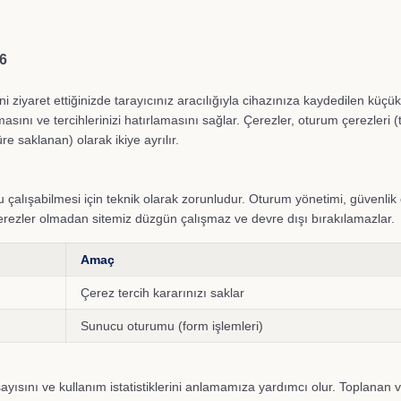
6
ni ziyaret ettiğinizde tarayıcınız aracılığıyla cihazınıza kaydedilen küçü
masını ve tercihlerinizi hatırlamasını sağlar. Çerezler, oturum çerezleri (
üre saklanan) olarak ikiye ayrılır.
u çalışabilmesi için teknik olarak zorunludur. Oturum yönetimi, güvenli
Bu çerezler olmadan sitemiz düzgün çalışmaz ve devre dışı bırakılamazlar.
Amaç
Çerez tercih kararınızı saklar
Sunucu oturumu (form işlemleri)
 sayısını ve kullanım istatistiklerini anlamamıza yardımcı olur. Toplanan