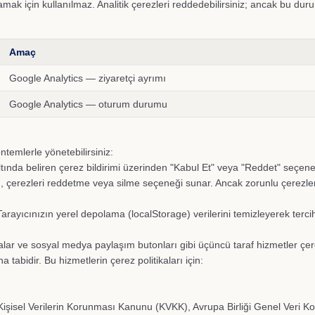
mlamak için kullanılmaz. Analitik çerezleri reddedebilirsiniz; ancak bu dur
Amaç
Google Analytics — ziyaretçi ayrımı
Google Analytics — oturum durumu
ntemlerle yönetebilirsiniz:
ında beliren çerez bildirimi üzerinden "Kabul Et" veya "Reddet" seçenekle
, çerezleri reddetme veya silme seçeneği sunar. Ancak zorunlu çerezleri
arayıcınızın yerel depolama (localStorage) verilerini temizleyerek tercihler
ar ve sosyal medya paylaşım butonları gibi üçüncü taraf hizmetler çerez
arına tabidir. Bu hizmetlerin çerez politikaları için:
ı Kişisel Verilerin Korunması Kanunu (KVKK), Avrupa Birliği Genel Ver