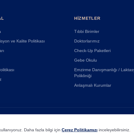
AL
HIZMETLER
a
Tıbbi Birimler
syon ve Kalite Politikası
Doktorlarımız
arı
Check-Up Paketleri
Gebe Okulu
olitikası
Emzirme Danışmanlığı / Lakta
Polikliniği
z
Anlaşmalı Kurumlar
kullanıyoruz. Daha fazla bilgi için
Çerez Politikamızı
inceleyebilirsiniz.
Powered by
Tersane Dijital
|
info@tersanedijital.com