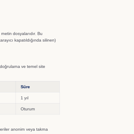
k metin dosyalarıdır. Bu
tarayıcı kapatıldığında silinen)
k doğrulama ve temel site
Süre
1 yıl
Oturum
 veriler anonim veya takma