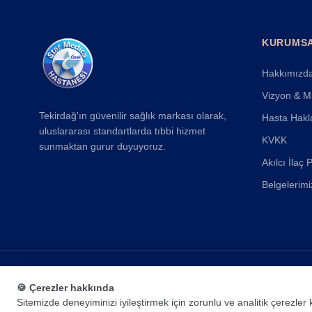
KURUMS
Hakkımızd
Vizyon & Mi
Tekirdağ'ın güvenilir sağlık markası olarak,
Hasta Hakl
uluslararası standartlarda tıbbi hizmet
KVKK
sunmaktan gurur duyuyoruz.
Akılcı İlaç P
Belgelerimi
© 2025 Özel Star Medica Hastanesi. Tüm hakları saklıdır.
🍪 Çerezler hakkında
Sitemizde deneyiminizi iyileştirmek için zorunlu ve analitik çerezler 