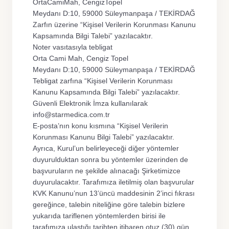
OrtaCamiMah, CengizTopel
Meydanı D:10, 59000 Süleymanpaşa / TEKİRDAĞ
Zarfın üzerine “Kişisel Verilerin Korunması Kanunu
Kapsamında Bilgi Talebi” yazılacaktır.
Noter vasıtasıyla tebligat
Orta Cami Mah, Cengiz Topel
Meydanı D:10, 59000 Süleymanpaşa / TEKİRDAĞ
Tebligat zarfına “Kişisel Verilerin Korunması
Kanunu Kapsamında Bilgi Talebi” yazılacaktır.
Güvenli Elektronik İmza kullanılarak
info@starmedica.com.tr
E-posta’nın konu kısmına “Kişisel Verilerin
Korunması Kanunu Bilgi Talebi” yazılacaktır.
Ayrıca, Kurul’un belirleyeceği diğer yöntemler
duyurulduktan sonra bu yöntemler üzerinden de
başvuruların ne şekilde alınacağı Şirketimizce
duyurulacaktır. Tarafımıza iletilmiş olan başvurular
KVK Kanunu’nun 13’üncü maddesinin 2’inci fıkrası
gereğince, talebin niteliğine göre talebin bizlere
yukarıda tariflenen yöntemlerden birisi ile
tarafımıza ulaştığı tarihten itibaren otuz (30) gün