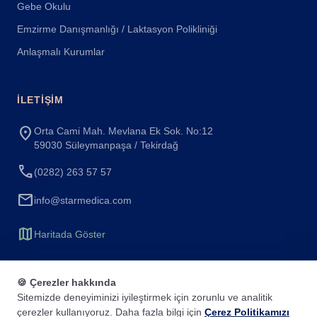
Gebe Okulu
Emzirme Danışmanlığı / Laktasyon Polikliniği
Anlaşmalı Kurumlar
İLETIŞIM
location_on
Orta Cami Mah. Mevlana Ek Sok. No:12
59030 Süleymanpaşa / Tekirdağ
call
(0282) 263 57 57
mail
info@starmedica.com
map
Haritada Göster
🍪 Çerezler hakkında
Sitemizde deneyiminizi iyileştirmek için zorunlu ve analitik
çerezler kullanıyoruz. Daha fazla bilgi için
Çerez Politikamızı
© 2025 Özel Star Medica Hastanesi. Tüm hakları saklıdır.