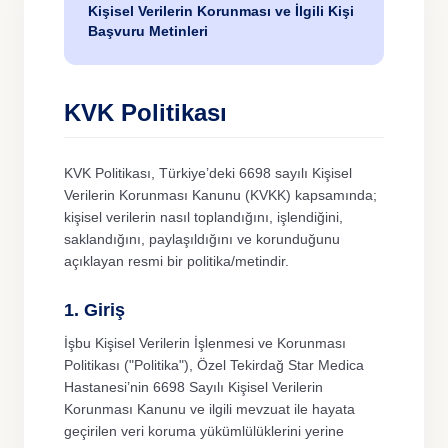
Kişisel Verilerin Korunması ve İlgili Kişi
Başvuru Metinleri
Yönetim Kurulu
Ziyaretçi ve Refakatçi Politikası
KVK Politikası
Bebek Dostu Hastane
Belgelerimiz
KVK Politikası, Türkiye’deki 6698 sayılı Kişisel
Organizasyon Yapısı ve Kalite Birimi
Verilerin Korunması Kanunu (KVKK) kapsamında;
kişisel verilerin nasıl toplandığını, işlendiğini,
Radyoloji Tetkik Ve Bilgilendirme Rehberi
saklandığını, paylaşıldığını ve korunduğunu
Akşam Polikliniği
açıklayan resmi bir politika/metindir.
Etkinlikler
1. Giriş
İşbu Kişisel Verilerin İşlenmesi ve Korunması
Anlaşmalı Kurumlar
Politikası ("Politika"), Özel Tekirdağ Star Medica
Hastanesi’nin 6698 Sayılı Kişisel Verilerin
Doktorlarımız
Korunması Kanunu ve ilgili mevzuat ile hayata
geçirilen veri koruma yükümlülüklerini yerine
expand_more
Bölümlerimiz