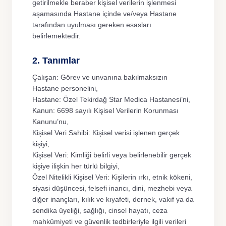
getirilmekle beraber kişisel verilerin işlenmesi
aşamasında Hastane içinde ve/veya Hastane
Hizmetler
tarafından uyulması gereken esasları
belirlemektedir.
Kariyer
2. Tanımlar
İletişim
Çalışan: Görev ve unvanına bakılmaksızın
Hastane personelini,
Hastane: Özel Tekirdağ Star Medica Hastanesi’ni,
Online Randevu
Lab Sonuçları
Kanun: 6698 sayılı Kişisel Verilerin Korunması
Kanunu’nu,
TR
EN
BG
Kişisel Veri Sahibi: Kişisel verisi işlenen gerçek
kişiyi,
Kişisel Veri: Kimliği belirli veya belirlenebilir gerçek
kişiye ilişkin her türlü bilgiyi,
Özel Nitelikli Kişisel Veri: Kişilerin ırkı, etnik kökeni,
siyasi düşüncesi, felsefi inancı, dini, mezhebi veya
diğer inançları, kılık ve kıyafeti, dernek, vakıf ya da
sendika üyeliği, sağlığı, cinsel hayatı, ceza
mahkûmiyeti ve güvenlik tedbirleriyle ilgili verileri