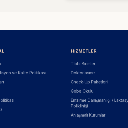
AL
HIZMETLER
a
Tıbbi Birimler
syon ve Kalite Politikası
Doktorlarımız
arı
Check-Up Paketleri
Gebe Okulu
Politikası
Emzirme Danışmanlığı / Laktas
Polikliniği
iz
Anlaşmalı Kurumlar