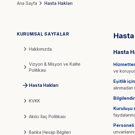
chevron_right
Ana Sayfa
Hasta Hakları
KURUMSAL SAYFALAR
Hasta 
chevron_right
Hakkımızda
Hasta H
Vizyon & Misyon ve Kalite
Hizmetten
chevron_right
Politikası
ve koruyuc
Eşitlik iç
arrow_forward
Hasta Hakları
alınmadan 
Bilgilendi
chevron_right
KVKK
Kuruluşu 
chevron_right
faydalanm
Akılcı İlaç Politikası
Personeli
chevron_right
unvanların
Banka Hesap Bilgileri