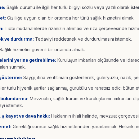
me:
Sağlık durumu ile ilgili her türlü bilgiyi sözlü veya yazılı olarak ist
et:
Gizliliğe uygun olan bir ortamda her türlü sağlık hizmetini almak.
n:
Tıbbi müdahalelerde rızanızın alınması ve rıza çerçevesinde hizm
k ve durdurma:
Tedaviyi reddetmek ve durdurulmasını istemek.
Sağlık hizmetini güvenli bir ortamda almak.
elerini yerine getirebilme:
Kuruluşun imkanları ölçüsünde ve idarece
alan sunmak.
 gösterme:
Saygı, itina ve ihtimam gösterilerek, güleryüzlü, nazik, şef
er türlü hijyenik şartlar sağlanmış, gürültülü ve rahatsız edici bütün e
 bulundurma:
Mevzuatın, sağlık kurum ve kuruluşlarının imkanları 
yı istemek.
 şikayet ve dava hakkı:
Haklarının ihlali halinde, mevzuat çerçeves
izmet:
Gerektiği sürece sağlık hizmetlerinden yararlanmak. Helsinki in