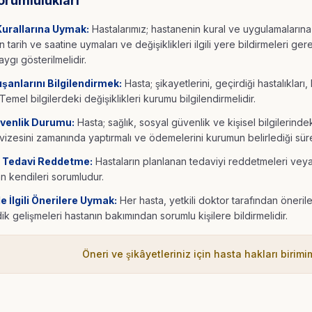
orumlulukları
urallarına Uymak:
Hastalarımız; hastanenin kural ve uygulamaların
tarih ve saatine uymaları ve değişiklikleri ilgili yere bildirmeleri ger
aygı gösterilmelidir.
ışanlarını Bilgilendirmek:
Hasta; şikayetlerini, geçirdiği hastalıkları, k
 Temel bilgilerdeki değişiklikleri kurumu bilgilendirmelidir.
venlik Durumu:
Hasta; sağlık, sosyal güvenlik ve kişisel bilgilerind
vizesini zamanında yaptırmalı ve ödemelerini kurumun belirlediği süre
 Tedavi Reddetme:
Hastaların planlanan tedaviyi reddetmeleri vey
n kendileri sorumludur.
e İlgili Önerilere Uymak:
Her hasta, yetkili doktor tarafından öneri
 gelişmeleri hastanın bakımından sorumlu kişilere bildirmelidir.
Öneri ve şikâyetleriniz için hasta hakları birimim