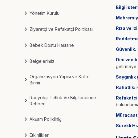
Bilgi iste
chevron_right
Yönetim Kurulu
Mahremiy
chevron_right
Rıza ve İzi
Ziyaretçi ve Refakatçi Politikası
Reddetme
chevron_right
Bebek Dostu Hastane
Güvenlik:
chevron_right
Dini vecib
Belgelerimiz
getirmeye 
Organizasyon Yapısı ve Kalite
Saygınlık
chevron_right
Birimi
Rahatlık:
H
Radyoloji Tetkik Ve Bilgilendirme
Refakatçi
chevron_right
Rehberi
bulundurma
Müracaat,
chevron_right
Akşam Polikliniği
Sürekli H
chevron_right
Etkinlikler