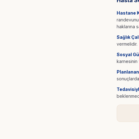
Hasta S
Hastane K
randevunun 
haklarına s
Sağlık Çal
vermelidir.
Sosyal Gü
karnesinin 
Planlanan
sonuçlarda
Tedavisiyl
beklenmedik