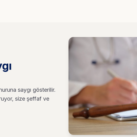
ygı
runa saygı gösterilir.
ruyor, size şeffaf ve