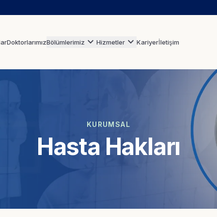
expand_more
expand_more
lar
Doktorlarımız
Bölümlerimiz
Hizmetler
Kariyer
İletişim
KURUMSAL
Hasta Hakları