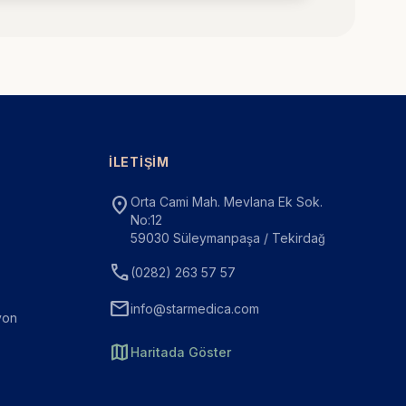
İLETIŞIM
location_on
Orta Cami Mah. Mevlana Ek Sok.
No:12
59030 Süleymanpaşa / Tekirdağ
call
(0282) 263 57 57
mail
info@starmedica.com
yon
map
Haritada Göster