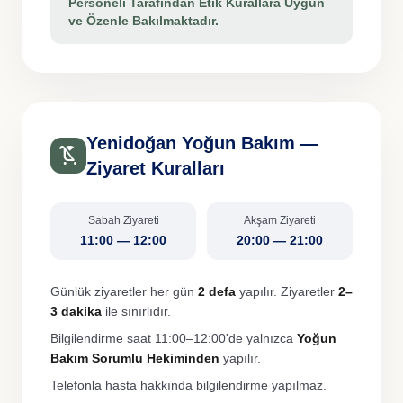
Personeli Tarafından Etik Kurallara Uygun
ve Özenle Bakılmaktadır.
Yenidoğan Yoğun Bakım —
child_friendly
Ziyaret Kuralları
Sabah Ziyareti
Akşam Ziyareti
11:00 — 12:00
20:00 — 21:00
Günlük ziyaretler her gün
2 defa
yapılır. Ziyaretler
2–
3 dakika
ile sınırlıdır.
Bilgilendirme saat 11:00–12:00'de yalnızca
Yoğun
Bakım Sorumlu Hekiminden
yapılır.
Telefonla hasta hakkında bilgilendirme yapılmaz.