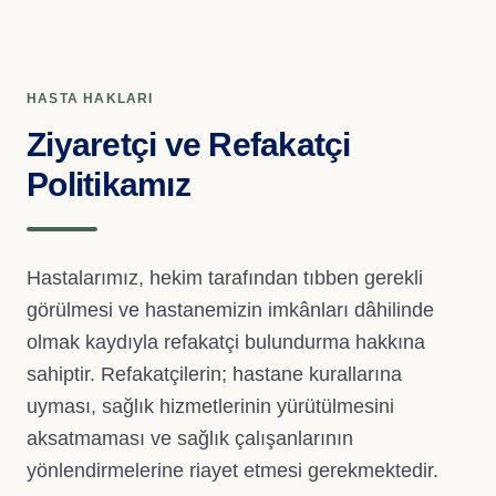
Yönetim Kurulu
Ziyaretçi ve Refakatçi Politikası
HASTA HAKLARI
Bebek Dostu Hastane
Ziyaretçi ve Refakatçi
Belgelerimiz
Politikamız
Organizasyon Yapısı ve Kalite Birimi
Radyoloji Tetkik Ve Bilgilendirme Rehberi
Hastalarımız, hekim tarafından tıbben gerekli
Akşam Polikliniği
görülmesi ve hastanemizin imkânları dâhilinde
Etkinlikler
olmak kaydıyla refakatçi bulundurma hakkına
sahiptir. Refakatçilerin; hastane kurallarına
Anlaşmalı Kurumlar
uyması, sağlık hizmetlerinin yürütülmesini
aksatmaması ve sağlık çalışanlarının
Doktorlarımız
yönlendirmelerine riayet etmesi gerekmektedir.
expand_more
Bölümlerimiz