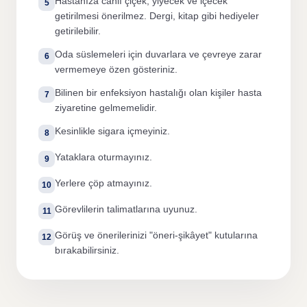
Hastanıza canlı çiçek, yiyecek ve içecek
5
getirilmesi önerilmez. Dergi, kitap gibi hediyeler
getirilebilir.
Oda süslemeleri için duvarlara ve çevreye zarar
6
vermemeye özen gösteriniz.
Bilinen bir enfeksiyon hastalığı olan kişiler hasta
7
ziyaretine gelmemelidir.
Kesinlikle sigara içmeyiniz.
8
Yataklara oturmayınız.
9
Yerlere çöp atmayınız.
10
Görevlilerin talimatlarına uyunuz.
11
Görüş ve önerilerinizi "öneri-şikâyet" kutularına
12
bırakabilirsiniz.