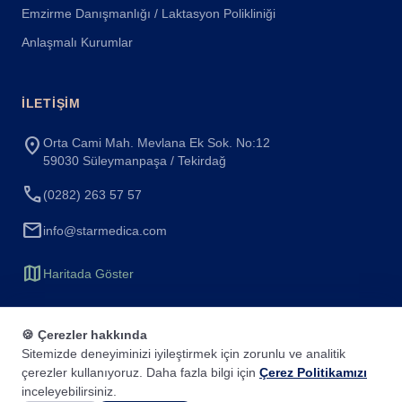
Emzirme Danışmanlığı / Laktasyon Polikliniği
Anlaşmalı Kurumlar
İLETIŞIM
location_on
Orta Cami Mah. Mevlana Ek Sok. No:12
59030 Süleymanpaşa / Tekirdağ
call
(0282) 263 57 57
mail
info@starmedica.com
map
Haritada Göster
🍪 Çerezler hakkında
Sitemizde deneyiminizi iyileştirmek için zorunlu ve analitik
çerezler kullanıyoruz. Daha fazla bilgi için
Çerez Politikamızı
© 2025 Özel Star Medica Hastanesi. Tüm hakları saklıdır.
KVKK
Hasta Hakları
İletişim
inceleyebilirsiniz.
event