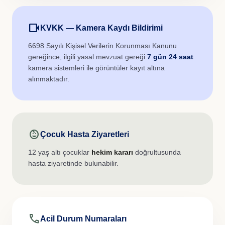
videocam
KVKK — Kamera Kaydı Bildirimi
6698 Sayılı Kişisel Verilerin Korunması Kanunu
gereğince, ilgili yasal mevzuat gereği
7 gün 24 saat
kamera sistemleri ile görüntüler kayıt altına
alınmaktadır.
child_care
Çocuk Hasta Ziyaretleri
12 yaş altı çocuklar
hekim kararı
doğrultusunda
hasta ziyaretinde bulunabilir.
call
Acil Durum Numaraları