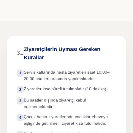
Hizmetler
Kariyer
İletişim
Ziyaretçilerin Uyması Gereken
checklist
Kurallar
Online Randevu
Lab Sonuçları
Servis katlarında hasta ziyaretleri saat 10:00–
1
TR
EN
BG
20:00 saatleri arasında yapılmaktadır.
Ziyaretler kısa süreli tutulmalıdır (10 dakika).
2
Bu saatler dışında ziyaretçi kabul
3
edilmemektedir.
Çocuk hasta ziyaretlerinde çocuklar ebeveyn
4
eşliğinde getirilmeli; ziyaret kısa tutulmalıdır.